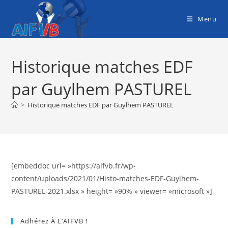
Skip
to
Menu
content
Historique matches EDF
par Guylhem PASTUREL
>
Historique matches EDF par Guylhem PASTUREL
[embeddoc url= »https://aifvb.fr/wp-
content/uploads/2021/01/Histo-matches-EDF-Guylhem-
PASTUREL-2021.xlsx » height= »90% » viewer= »microsoft »]
Adhérez À L’AIFVB !